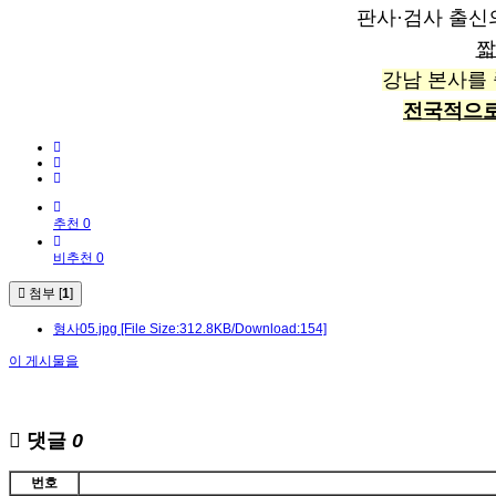
판사·검사 출신
짧
강남 본사를 
전국적으로
추천 0
비추천 0
첨부 [
1
]
형사05.jpg
[File Size:312.8KB/Download:154]
이 게시물을
댓글
0
번호