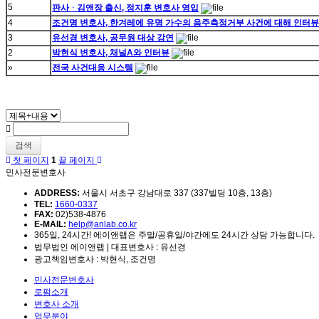
5
판사ᆞ김앤장 출신, 정지훈 변호사 영입
4
조건명 변호사, 한겨레에 유명 가수의 음주측정거부 사건에 대해 인터뷰
3
유선경 변호사, 공무원 대상 강연
2
박현식 변호사, 채널A와 인터뷰
»
전국 사건대응 시스템
검색
첫 페이지
1
끝 페이지
민사전문변호사
ADDRESS:
서울시 서초구 강남대로 337 (337빌딩 10층, 13층)
TEL:
1660-0337
FAX:
02)538-4876
E-MAIL:
help@anlab.co.kr
365일, 24시간! 에이앤랩은 주말/공휴일/야간에도 24시간 상담 가능합니다.
법무법인 에이앤랩 | 대표변호사 : 유선경
광고책임변호사 : 박현식, 조건명
민사전문변호사
로펌소개
변호사 소개
업무분야