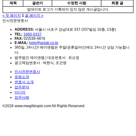
제목
글쓴이
수정한 사람
최종 글
업데이트 로그가 기록되어 있지 않은 게시글입니다.
« 첫 페이지
1
끝 페이지 »
민사전문변호사
ADDRESS:
서울시 서초구 강남대로 337 (337빌딩 10층, 13층)
TEL:
1660-0337
FAX:
02)538-4876
E-MAIL:
help@anlab.co.kr
365일, 24시간! 에이앤랩은 주말/공휴일/야간에도 24시간 상담 가능합니
다.
법무법인 에이앤랩 | 대표변호사 : 유선경
광고책임변호사 : 박현식, 조건명
민사전문변호사
로펌소개
변호사 소개
업무분야
미디어
업무사례
©2026 www.mwgillespie.com All Rights Reserved.