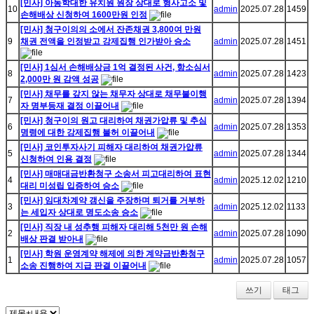
[민사] 아동학대한 유치원 원장 상대로 형사고소 및
10
admin
2025.07.28
1459
손해배상 신청하여 1600만원 인정
[민사] 청구이의의 소에서 잔존채권 3,800여 만원
9
채권 전액을 인정받고 강제집행 인가받아 승소
admin
2025.07.28
1451
[민사] 1심서 손해배상금 1억 결정된 사건, 항소심서
8
admin
2025.07.28
1423
2,000만 원 감액 성공
[민사] 채무를 갚지 않는 채무자 상대로 채무불이행
7
admin
2025.07.28
1394
자 명부등재 결정 이끌어내
[민사] 청구이의 원고 대리하여 채권가압류 및 추심
6
admin
2025.07.28
1353
명령에 대한 강제집행 불허 이끌어내
[민사] 코인투자사기 피해자 대리하여 채권가압류
5
admin
2025.07.28
1344
신청하여 인용 결정
[민사] 매매대금반환청구 소송서 피고대리하여 표현
4
admin
2025.12.02
1210
대리 미성립 입증하여 승소
[민사] 임대차계약 갱신을 주장하며 퇴거를 거부하
3
admin
2025.12.02
1133
는 세입자 상대로 명도소송 승소
[민사] 직장 내 성추행 피해자 대리해 5천만 원 손해
2
admin
2025.07.28
1090
배상 판결 받아내
[민사] 학원 운영계약 해제에 의한 계약금반환청구
1
admin
2025.07.28
1057
소송 진행하여 지급 판결 이끌어내
쓰기
태그