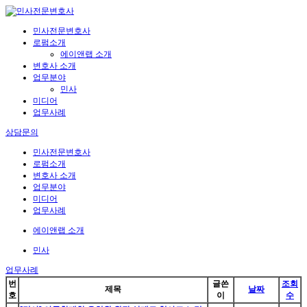
민사전문변호사
로펌소개
에이앤랩 소개
변호사 소개
업무분야
민사
미디어
업무사례
상담문의
민사전문변호사
로펌소개
변호사 소개
업무분야
미디어
업무사례
에이앤랩 소개
민사
업무사례
번
글쓴
조회
제목
날짜
호
이
수