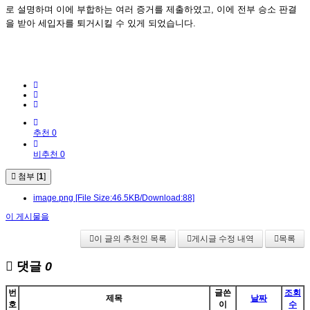
로 설명하며 이에 부합하는 여러 증거를 제출하였고, 이에 전부 승소 판결
을 받아 세입자를 퇴거시킬 수 있게 되었습니다.
추천 0
비추천 0
첨부 [
1
]
image.png
[File Size:46.5KB/Download:88]
이 게시물을
이 글의 추천인 목록
게시글 수정 내역
목록
댓글
0
번
글쓴
조회
제목
날짜
호
이
수