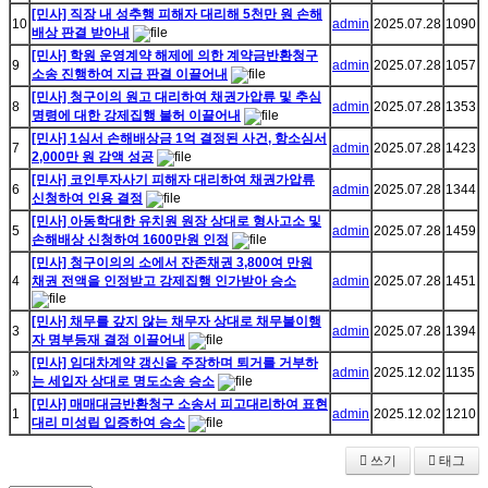
[민사] 직장 내 성추행 피해자 대리해 5천만 원 손해
10
admin
2025.07.28
1090
배상 판결 받아내
[민사] 학원 운영계약 해제에 의한 계약금반환청구
9
admin
2025.07.28
1057
소송 진행하여 지급 판결 이끌어내
[민사] 청구이의 원고 대리하여 채권가압류 및 추심
8
admin
2025.07.28
1353
명령에 대한 강제집행 불허 이끌어내
[민사] 1심서 손해배상금 1억 결정된 사건, 항소심서
7
admin
2025.07.28
1423
2,000만 원 감액 성공
[민사] 코인투자사기 피해자 대리하여 채권가압류
6
admin
2025.07.28
1344
신청하여 인용 결정
[민사] 아동학대한 유치원 원장 상대로 형사고소 및
5
admin
2025.07.28
1459
손해배상 신청하여 1600만원 인정
[민사] 청구이의의 소에서 잔존채권 3,800여 만원
4
채권 전액을 인정받고 강제집행 인가받아 승소
admin
2025.07.28
1451
[민사] 채무를 갚지 않는 채무자 상대로 채무불이행
3
admin
2025.07.28
1394
자 명부등재 결정 이끌어내
[민사] 임대차계약 갱신을 주장하며 퇴거를 거부하
»
admin
2025.12.02
1135
는 세입자 상대로 명도소송 승소
[민사] 매매대금반환청구 소송서 피고대리하여 표현
1
admin
2025.12.02
1210
대리 미성립 입증하여 승소
쓰기
태그