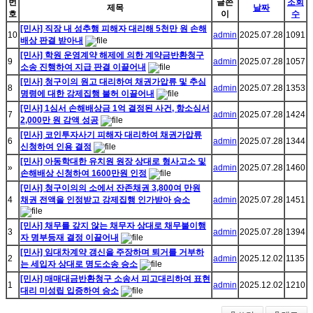
번
글쓴
조회
제목
날짜
호
이
수
[민사] 직장 내 성추행 피해자 대리해 5천만 원 손해
10
admin
2025.07.28
1091
배상 판결 받아내
[민사] 학원 운영계약 해제에 의한 계약금반환청구
9
admin
2025.07.28
1057
소송 진행하여 지급 판결 이끌어내
[민사] 청구이의 원고 대리하여 채권가압류 및 추심
8
admin
2025.07.28
1353
명령에 대한 강제집행 불허 이끌어내
[민사] 1심서 손해배상금 1억 결정된 사건, 항소심서
7
admin
2025.07.28
1424
2,000만 원 감액 성공
[민사] 코인투자사기 피해자 대리하여 채권가압류
6
admin
2025.07.28
1344
신청하여 인용 결정
[민사] 아동학대한 유치원 원장 상대로 형사고소 및
»
admin
2025.07.28
1460
손해배상 신청하여 1600만원 인정
[민사] 청구이의의 소에서 잔존채권 3,800여 만원
4
채권 전액을 인정받고 강제집행 인가받아 승소
admin
2025.07.28
1451
[민사] 채무를 갚지 않는 채무자 상대로 채무불이행
3
admin
2025.07.28
1394
자 명부등재 결정 이끌어내
[민사] 임대차계약 갱신을 주장하며 퇴거를 거부하
2
admin
2025.12.02
1135
는 세입자 상대로 명도소송 승소
[민사] 매매대금반환청구 소송서 피고대리하여 표현
1
admin
2025.12.02
1210
대리 미성립 입증하여 승소