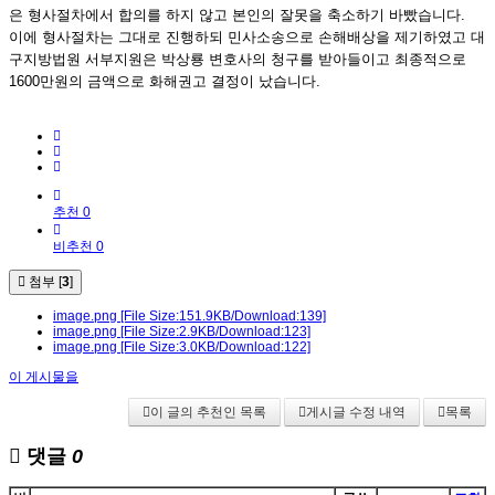
은 형사절차에서 합의를 하지 않고 본인의 잘못을 축소하기 바빴습니다.
이에 형사절차는 그대로 진행하되 민사소송으로 손해배상을 제기하였고 대
구지방법원 서부지원은 박상룡 변호사의 청구를 받아들이고 최종적으로
1600만원의 금액으로 화해권고 결정이 났습니다.
추천 0
비추천 0
첨부 [
3
]
image.png
[File Size:151.9KB/Download:139]
image.png
[File Size:2.9KB/Download:123]
image.png
[File Size:3.0KB/Download:122]
이 게시물을
이 글의 추천인 목록
게시글 수정 내역
목록
댓글
0