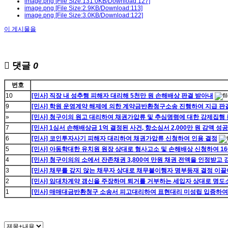
image.png
[File Size:131.0KB/Download:127]
image.png
[File Size:2.9KB/Download:113]
image.png
[File Size:3.0KB/Download:122]
이 게시물을
댓글
0
번호
10
[민사] 직장 내 성추행 피해자 대리해 5천만 원 손해배상 판결 받아내
9
[민사] 학원 운영계약 해제에 의한 계약금반환청구소송 진행하여 지급 판
»
[민사] 청구이의 원고 대리하여 채권가압류 및 추심명령에 대한 강제집행
7
[민사] 1심서 손해배상금 1억 결정된 사건, 항소심서 2,000만 원 감액 성공
6
[민사] 코인투자사기 피해자 대리하여 채권가압류 신청하여 인용 결정
5
[민사] 아동학대한 유치원 원장 상대로 형사고소 및 손해배상 신청하여 16
4
[민사] 청구이의의 소에서 잔존채권 3,800여 만원 채권 전액을 인정받고
3
[민사] 채무를 갚지 않는 채무자 상대로 채무불이행자 명부등재 결정 이
2
[민사] 임대차계약 갱신을 주장하며 퇴거를 거부하는 세입자 상대로 명도
1
[민사] 매매대금반환청구 소송서 피고대리하여 표현대리 미성립 입증하여