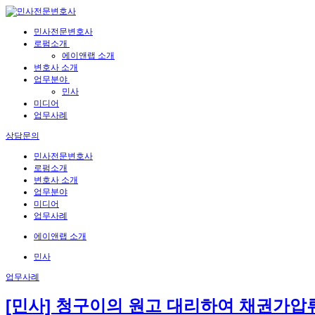
민사전문변호사
로펌소개
에이앤랩 소개
변호사 소개
업무분야
민사
미디어
업무사례
상담문의
민사전문변호사
로펌소개
변호사 소개
업무분야
미디어
업무사례
에이앤랩 소개
민사
업무사례
[민사] 청구이의 원고 대리하여 채권가압