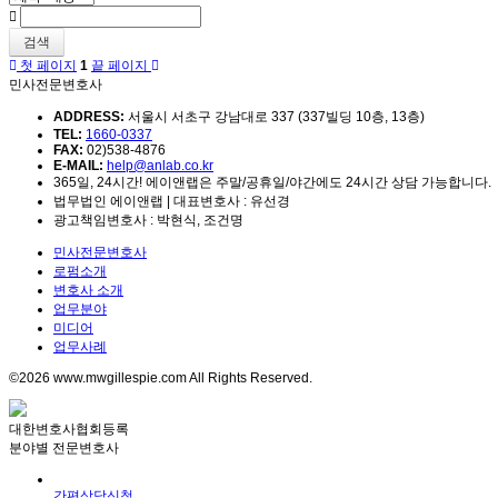
검색
첫 페이지
1
끝 페이지
민사전문변호사
ADDRESS:
서울시 서초구 강남대로 337 (337빌딩 10층, 13층)
TEL:
1660-0337
FAX:
02)538-4876
E-MAIL:
help@anlab.co.kr
365일, 24시간! 에이앤랩은 주말/공휴일/야간에도 24시간 상담 가능합니다.
법무법인 에이앤랩 | 대표변호사 : 유선경
광고책임변호사 : 박현식, 조건명
민사전문변호사
로펌소개
변호사 소개
업무분야
미디어
업무사례
©2026 www.mwgillespie.com All Rights Reserved.
대한변호사협회등록
분야별 전문변호사
간편상담신청