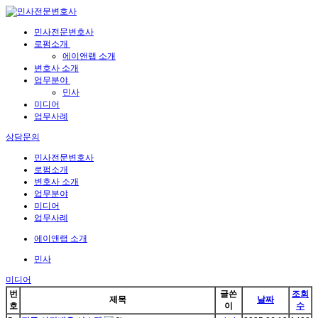
민사전문변호사
로펌소개
에이앤랩 소개
변호사 소개
업무분야
민사
미디어
업무사례
상담문의
민사전문변호사
로펌소개
변호사 소개
업무분야
미디어
업무사례
에이앤랩 소개
민사
미디어
번
글쓴
조회
제목
날짜
호
이
수