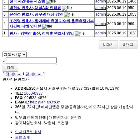
5
전국 사건대응 시스템
admin
2025.06.19
1408
4
박현식 변호사, 채널A와 인터뷰
admin
2025.06.19
950
3
유선경 변호사, 공무원 대상 강연
admin
2025.06.19
1053
조건명 변호사, 한겨레에 유명 가수의 음주측정거부
2
admin
2025.06.19
969
사건에 대해 인터뷰
1
admin
2025.06.19
1028
판사ᆞ김앤장 출신, 정지훈 변호사 영입
쓰기
태그
검색
첫 페이지
1
끝 페이지
민사전문변호사
ADDRESS:
서울시 서초구 강남대로 337 (337빌딩 10층, 13층)
TEL:
1660-0337
FAX:
02)538-4876
E-MAIL:
help@anlab.co.kr
365일, 24시간! 에이앤랩은 주말/공휴일/야간에도 24시간 상담 가능합니
다.
법무법인 에이앤랩 | 대표변호사 : 유선경
광고책임변호사 : 박현식, 조건명
민사전문변호사
로펌소개