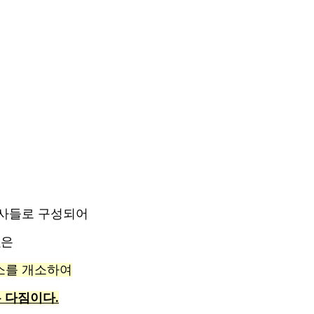
호사들로 구성되어
랩
은
무소를 개소하여
 다짐이다.