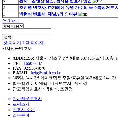
3
판사ᆞ김앤장 출신, 정지훈 변호사 영입
2
조건명 변호사, 한겨레에 유명 가수의 음주측정거부 
1
박현식 변호사, 채널A와 인터뷰
쓰기
태그
검색
첫 페이지
1
끝 페이지
민사전문변호사
ADDRESS:
서울시 서초구 강남대로 337 (337빌딩 10층, 1
TEL:
1660-0337
FAX:
02)538-4876
E-MAIL:
help@anlab.co.kr
365일, 24시간! 에이앤랩은 주말/공휴일/야간에도 24시간
법무법인 에이앤랩 | 대표변호사 : 유선경
광고책임변호사 : 박현식, 조건명
민사전문변호사
로펌소개
변호사 소개
업무분야