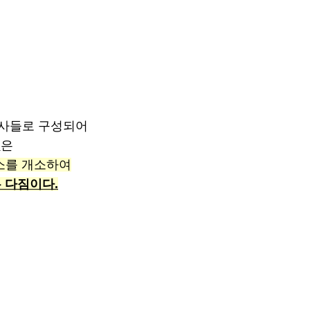
호사들로 구성되어
랩
은
무소를 개소하여
 다짐이다.