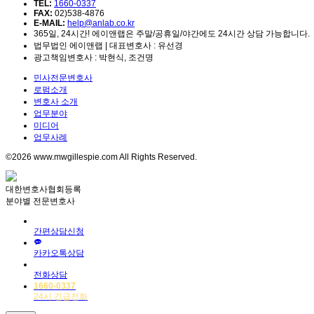
TEL:
1660-0337
FAX:
02)538-4876
E-MAIL:
help@anlab.co.kr
365일, 24시간! 에이앤랩은 주말/공휴일/야간에도 24시간 상담 가능합니다.
법무법인 에이앤랩 | 대표변호사 : 유선경
광고책임변호사 : 박현식, 조건명
민사전문변호사
로펌소개
변호사 소개
업무분야
미디어
업무사례
©2026 www.mwgillespie.com All Rights Reserved.
대한변호사협회등록
분야별 전문변호사
간편상담신청
카카오톡상담
전화상담
1660-0337
24시 긴급전화