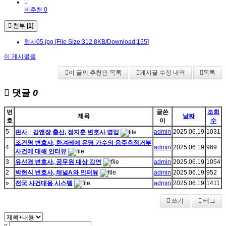
비추천 0
첨부 [
1
]
형사05.jpg
[File Size:312.8KB/Download:155]
이 게시물을
이 글의 추천인 목록
게시글 수정 내역
목록
댓글
0
번
글쓴
조회
제목
날짜
호
이
수
5
admin
2025.06.19
1031
판사ᆞ김앤장 출신, 정지훈 변호사 영입
조건명 변호사, 한겨레에 유명 가수의 음주측정거부
4
admin
2025.06.19
969
사건에 대해 인터뷰
3
유선경 변호사, 공무원 대상 강연
admin
2025.06.19
1054
2
박현식 변호사, 채널A와 인터뷰
admin
2025.06.19
952
»
전국 사건대응 시스템
admin
2025.06.19
1411
쓰기
태그